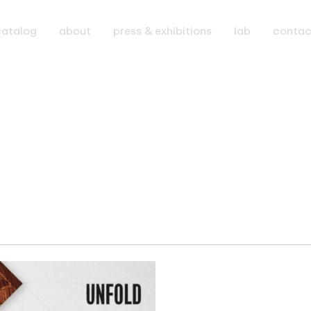
catalog
about
press & exhibitions
lab
contac